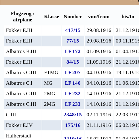
Flugzeug /
Klasse
Number
von/from
bis/to
airplane
Fokker E.III
417/15
29.08.1916
21.12.191
Fokker E.III
77/15
29.08.1916
00.11.191
Albatros B.III
LF 172
01.09.1916
01.04.191
Fokker E.III
84/15
11.09.1916
21.12.191
Albatros C.III
FTMG
LF 207
04.10.1916
19.11.191
Albatros C.I
MG
LF 146
04.10.1916
01.06.191
Albatros C.III
2MG
LF 232
14.10.1916
21.12.191
Albatros C.III
2MG
LF 233
14.10.1916
21.12.191
C.III
2348/15
02.11.1916
22.03.191
Fokker E.IV
175/16
21.11.1916
06.02.191
Halberstadt
2310/16
15.03.1917
01.04.191