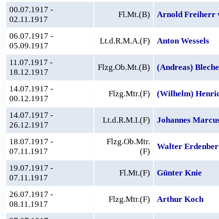
00.07.1917 -
Fl.Mt.(B)
Arnold Freiherr 
02.11.1917
06.07.1917 -
Lt.d.R.M.A.(F)
Anton Wessels
05.09.1917
11.07.1917 -
Flzg.Ob.Mt.(B)
(Andreas) Blech
18.12.1917
14.07.1917 -
Flzg.Mtr.(F)
(Wilhelm) Henri
00.12.1917
14.07.1917 -
Lt.d.R.M.I.(F)
Johannes Marcu
26.12.1917
18.07.1917 -
Flzg.Ob.Mtr.
Walter Erdenber
07.11.1917
(F)
19.07.1917 -
Fl.Mt.(F)
Günter Knie
07.11.1917
26.07.1917 -
Flzg.Mtr.(F)
Arthur Koch
08.11.1917