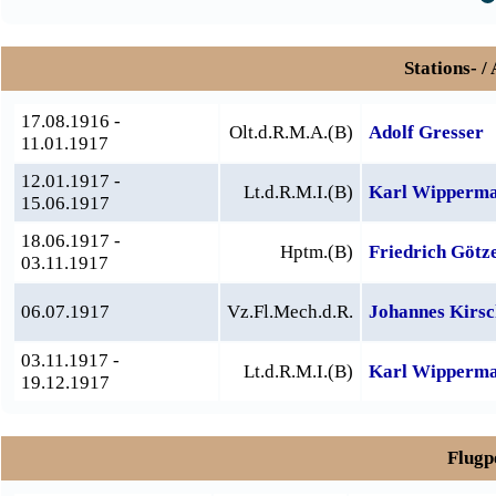
Stations- /
17.08.1916 -
Olt.d.R.M.A.(B)
Adolf Gresser
11.01.1917
12.01.1917 -
Lt.d.R.M.I.(B)
Karl Wipperm
15.06.1917
18.06.1917 -
Hptm.(B)
Friedrich Götz
03.11.1917
06.07.1917
Vz.Fl.Mech.d.R.
Johannes Kirsc
03.11.1917 -
Lt.d.R.M.I.(B)
Karl Wipperm
19.12.1917
Flugpe