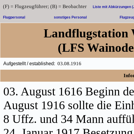
(F) = Flugzeugführer; (B) = Beobachter
Liste mit Abkürzungen 
Flugpersonal
sonstiges Personal
Flugzeu
Landflugstation 
(LFS Wainoden
03.08.1916
Aufgestellt / established:
Info
03. August 1616 Beginn des
August 1916 sollte die Einh
8 Uffz. und 34 Mann auffül
24. Januar 1917 Besetzung