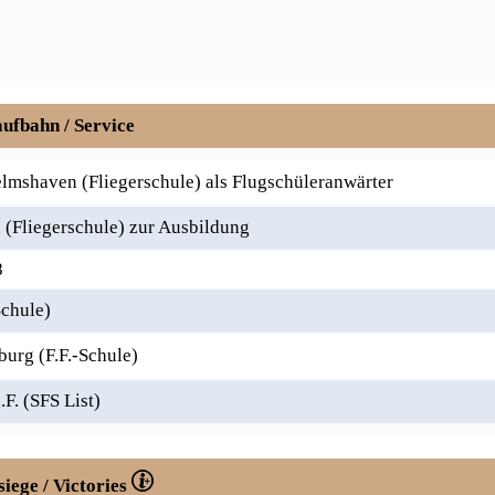
ufbahn / Service
mshaven (Fliegerschule) als Flugschüleranwärter
(Fliegerschule) zur Ausbildung
8
Schule)
urg (F.F.-Schule)
F. (SFS List)
siege / Victories