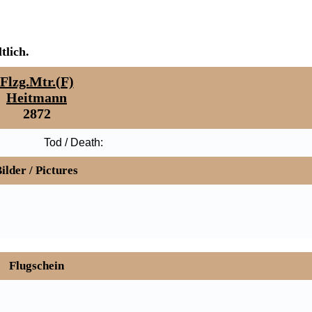
tlich.
Flzg.Mtr.(F)
Heitmann
2872
Tod / Death:
ilder / Pictures
Flugschein