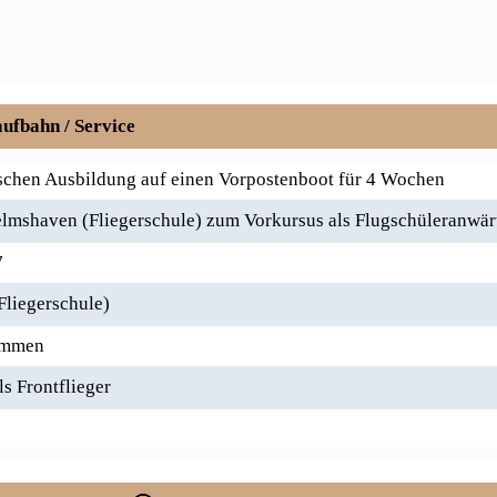
ufbahn / Service
chen Ausbildung auf einen Vorpostenboot für 4 Wochen
mshaven (Fliegerschule) zum Vorkursus als Flugschüleranwär
7
Fliegerschule)
ommen
s Frontflieger