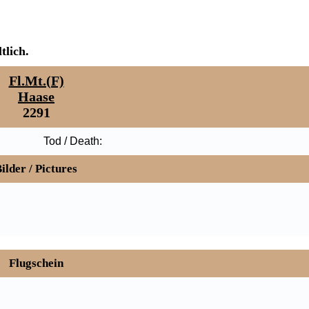
tlich.
Fl.Mt.(F)
Haase
2291
Tod / Death:
ilder / Pictures
Flugschein