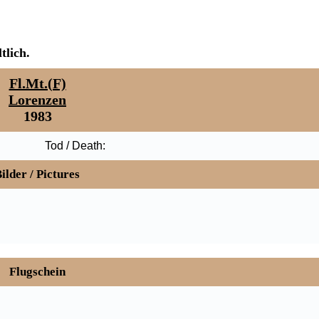
tlich.
Fl.Mt.(F)
Lorenzen
1983
Tod / Death:
ilder / Pictures
Flugschein