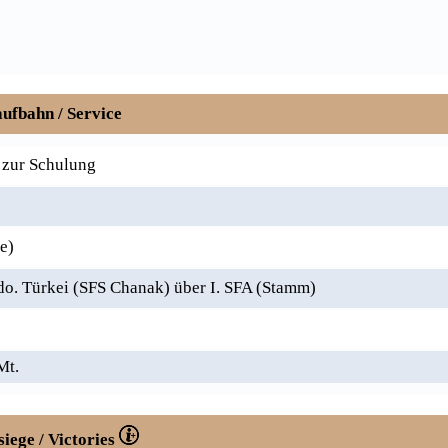
ufbahn / Service
 zur Schulung
e)
. Türkei (SFS Chanak) über I. SFA (Stamm)
Mt.
siege / Victories