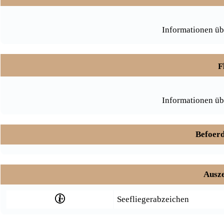
Informationen üb
F
Informationen üb
Befoerd
Ausze
Seefliegerabzeichen