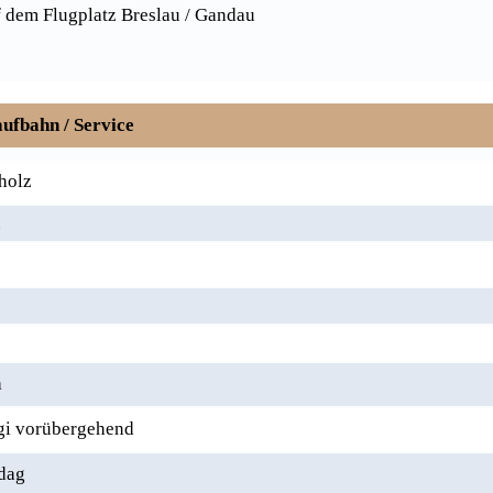
 dem Flugplatz Breslau / Gandau
ufbahn / Service
holz
.
a
gi vorübergehend
dag