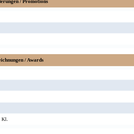
erungen / Promotions
ichnungen / Awards
 Kl.