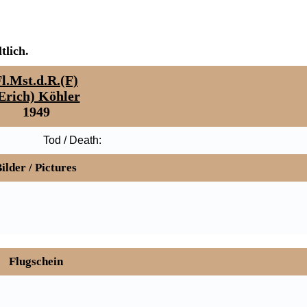
tlich.
l.Mst.d.R.(F)
Erich) Köhler
1949
Tod / Death:
ilder / Pictures
Flugschein