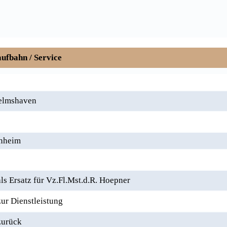
ufbahn / Service
elmshaven
nheim
s Ersatz für Vz.Fl.Mst.d.R. Hoepner
ur Dienstleistung
zurück