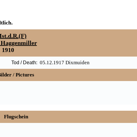
tlich.
st.d.R.(F)
 Haggenmiller
1910
05.12.1917 Dixmuiden
Tod / Death:
ilder / Pictures
Flugschein