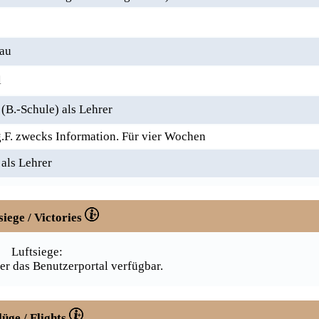
au
l
B.-Schule) als Lehrer
F. zwecks Information. Für vier Wochen
als Lehrer
siege / Victories
Luftsiege:
er das Benutzerportal verfügbar.
lüge / Flights