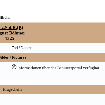
tlich.
.z.S.d.R.(B)
gust Böhmer
1325
Tod / Death:
ilder / Pictures
Informationen über das Benutzerportal verfügbar.
Flugschein