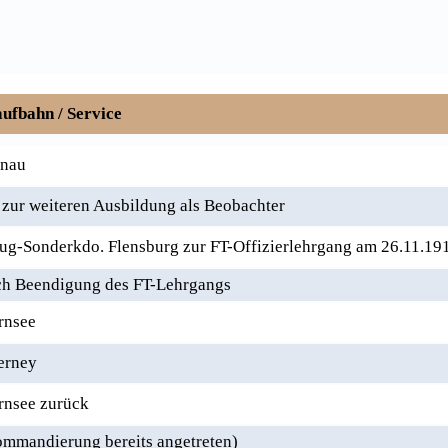
ufbahn / Service
enau
zur weiteren Ausbildung als Beobachter
g-Sonderkdo. Flensburg zur FT-Offizierlehrgang am 26.11.19
ach Beendigung des FT-Lehrgangs
rnsee
erney
rnsee zurück
ommandierung bereits angetreten)