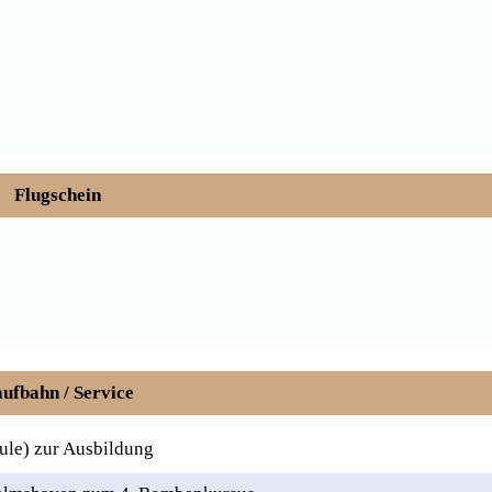
Flugschein
ufbahn / Service
hule) zur Ausbildung