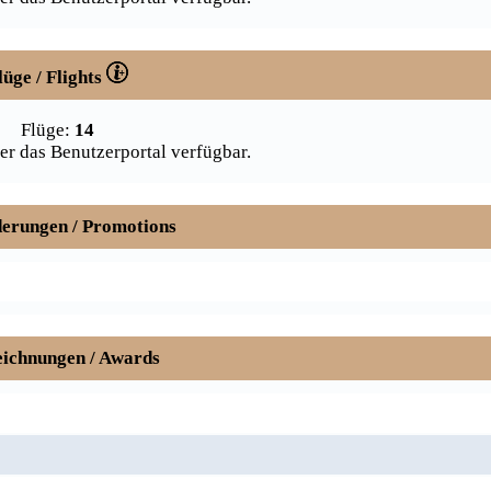
lüge / Flights
Flüge:
14
er das Benutzerportal verfügbar.
erungen / Promotions
ichnungen / Awards