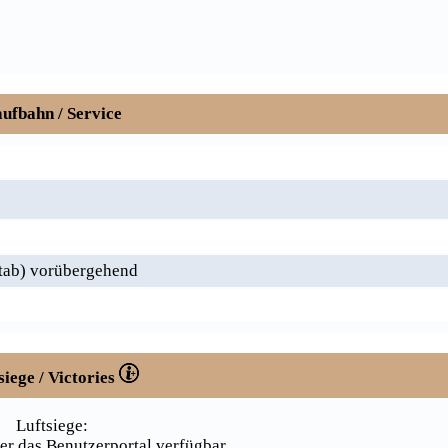
ufbahn / Service
tab) vorübergehend
siege / Victories
Luftsiege:
er das Benutzerportal verfügbar.