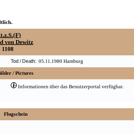
tlich.
t.z.S.(F)
ed von Dewitz
1108
05.11.1980 Hamburg
Tod / Death:
ilder / Pictures
Informationen über das Benutzerportal verfügbar.
Flugschein