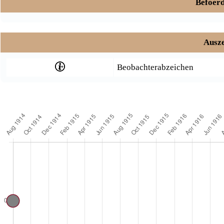
Befoerd
Ausze
Beobachterabzeichen