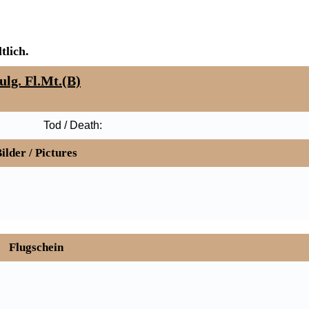
tlich.
ulg. Fl.Mt.(B)
Tod / Death:
ilder / Pictures
Flugschein