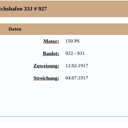
ichshafen 33J # 927
Daten
Motor:
150 PS
Baulot:
922 - 931
Zuweisung:
12.02.1917
Streichung:
04.07.1917