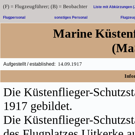
(F) = Flugzeugführer; (B) = Beobachter
Liste mit Abkürzungen 
Flugpersonal
sonstiges Personal
Flugzeu
Marine Küstenfl
(Ma
14.09.1917
Aufgestellt / established:
Info
Die Küstenflieger-Schutzs
1917 gebildet.
Die Küstenflieger-Schutzsta
des Flugplatzes Uitkerke 