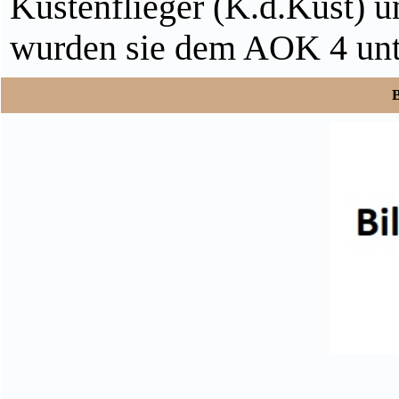
Küstenflieger (K.d.Küst) u
wurden sie dem AOK 4 unte
B